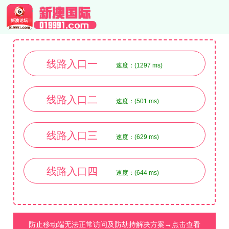
线路入口一
速度：(1297 ms)
线路入口二
速度：(501 ms)
线路入口三
速度：(629 ms)
线路入口四
速度：(644 ms)
防止移动端无法正常访问及防劫持解决方案→点击查看