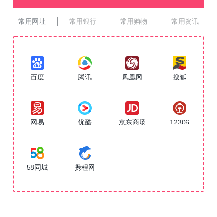
常用网址
常用银行
常用购物
常用资讯
百度
腾讯
凤凰网
搜狐
网易
优酷
京东商场
12306
58同城
携程网